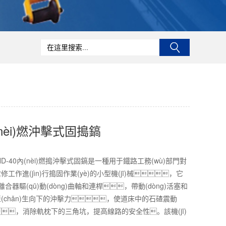
(nèi)燃沖擊式固搗鎬
D-40內(nèi)燃搗沖擊式固鎬是一種用于鐵路工務(wù)部門對
工作進(jìn)行搗固作業(yè)的小型機(jī)械，它
ng)離合器驅(qū)動(dòng)曲軸和連桿，帶動(dòng)活塞和
(chǎn)生向下的沖擊力，使道床中的石碴震動
í)，消除軌枕下的三角坑，提高線路的安全性。該機(jī)