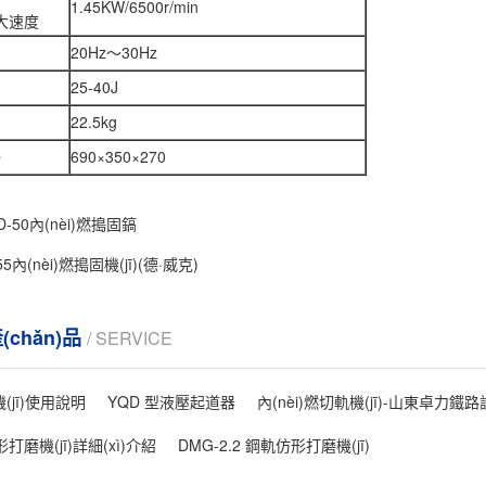
1.45KW/6500r/min
大速度
20Hz～30Hz
25-40J
22.5kg
）
690×350×270
D-50內(nèi)燃搗固鎬
55內(nèi)燃搗固機(jī)(德·威克)
(chǎn)品
/ SERVICE
機(jī)使用說明
YQD 型液壓起道器
內(nèi)燃切軌機(jī)-山東卓力鐵路設
打磨機(jī)詳細(xì)介紹
DMG-2.2 鋼軌仿形打磨機(jī)